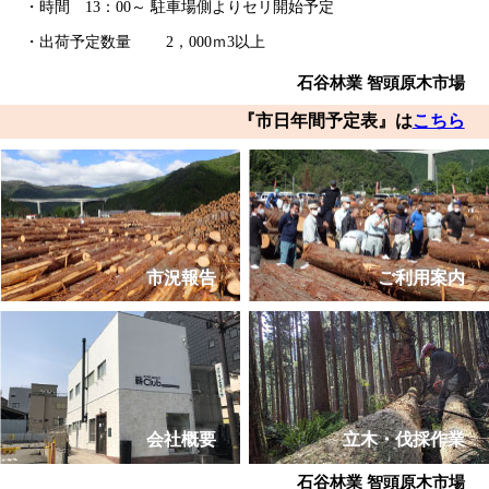
・時間 13：00～ 駐車場側よりセリ開始予定
・出荷予定数量 2，000ｍ3以上
石谷林業 智頭原木市場
『市日年間予定表』は
こちら
市況報告
ご利用案内
会社概要
立木・伐採作業
石谷林業 智頭原木市場