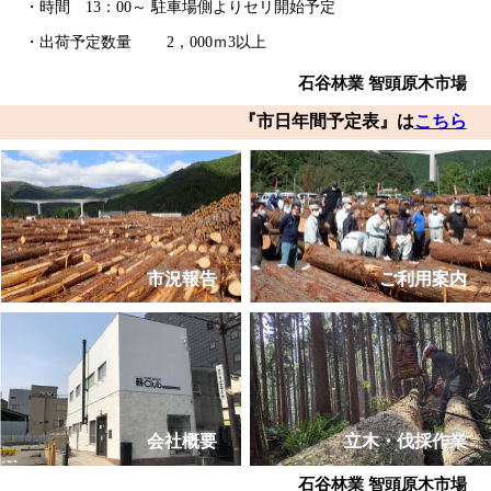
・時間 13：00～ 駐車場側よりセリ開始予定
・出荷予定数量 2，000ｍ3以上
石谷林業 智頭原木市場
『市日年間予定表』は
こちら
市況報告
ご利用案内
会社概要
立木・伐採作業
石谷林業 智頭原木市場