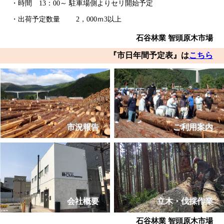
・時間 13：00～ 駐車場側よりセリ開始予定
・出荷予定数量 2，000ｍ3以上
石谷林業 智頭原木市場
『市日年間予定表』は
こちら
市況報告
ご利用案内
会社概要
立木・伐採作業
石谷林業 智頭原木市場