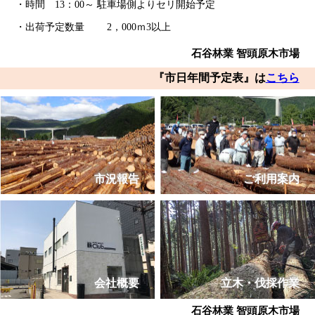
・時間 13：00～ 駐車場側よりセリ開始予定
・出荷予定数量 2，000ｍ3以上
石谷林業 智頭原木市場
『市日年間予定表』は
こちら
市況報告
ご利用案内
会社概要
立木・伐採作業
石谷林業 智頭原木市場