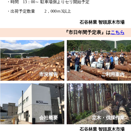
・時間 13：00～ 駐車場側よりセリ開始予定
・出荷予定数量 2，000ｍ3以上
石谷林業 智頭原木市場
『市日年間予定表』は
こちら
市況報告
ご利用案内
会社概要
立木・伐採作業
石谷林業 智頭原木市場